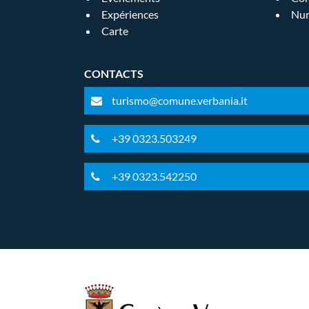
Expériences
Num
Carte
CONTACTS
turismo@comune.verbania.it
+39 0323.503249
+39 0323.542250