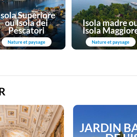
Isola Superiore
ou Isola dei
Isola madre o
Pescatori
Isola Maggior
Nature et paysage
Nature et paysage
R
JARDIN B