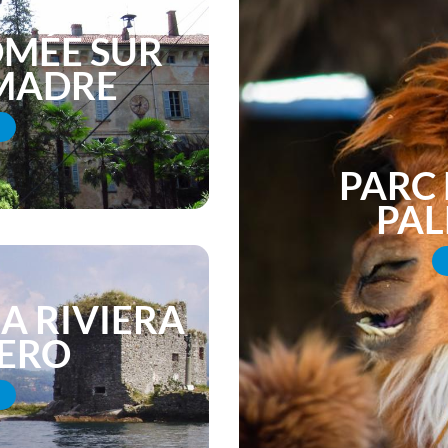
OMÉE SUR
 MADRE
PARC 
PAL
A RIVIERA
ERO