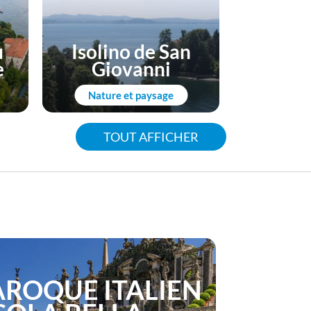
u
Isolino de San
e
Giovanni
Nature et paysage
TOUT AFFICHER
AROQUE ITALIEN