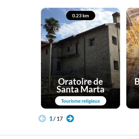
0.23 km
Oratoire de
B
Santa Marta
Tourisme religieux
1
/
17