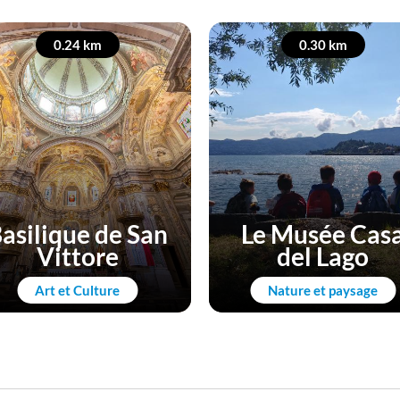
0.24 km
0.30 km
asilique de San
Le Musée Cas
Vittore
del Lago
Art et Culture
Nature et paysage