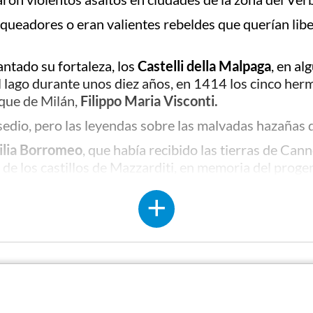
queadores o eran valientes rebeldes que querían libe
antado su fortaleza, los
Castelli della Malpaga
, en al
l lago durante unos diez años, en 1414 los cinco her
uque de Milán,
Filippo Maria Visconti.
asedio, pero las leyendas sobre las malvadas hazañas 
ilia Borromeo
, que había recibido las tierras de Cann
 de los castillos de Mazzarditi, en memoria del progeni
e esta fortaleza que hoy vemos surgir de las aguas es
ndonada en el siglo XVIII y, con el tiempo, cayó en ru
enovaciones para restaurar los Castillos de Cannero 
urante un paseo en barco por el lago. En la isla más p
oni.
a historia de los castillos es el de los extraños avist
e 1934 cuando una fobia colectiva se apoderó de los 