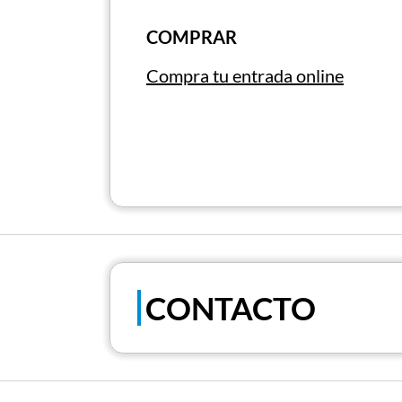
apariciones anteriores en Escocia en la
COMPRAR
castillos ayudó a crear la idea de un 
extraños, se perdieron todas las huell
Compra tu entrada online
Otra leyenda cuenta que la familia Ma
resultado, se dice que en días de nieb
tesoro hundido.
CONTACTO