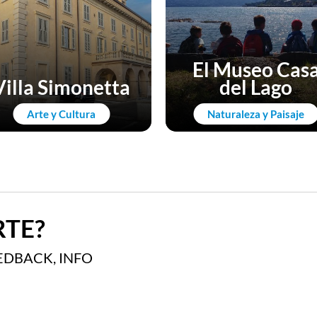
El Museo Cas
Villa Simonetta
del Lago
Arte y Cultura
Naturaleza y Paisaje
TE?
EDBACK, INFO