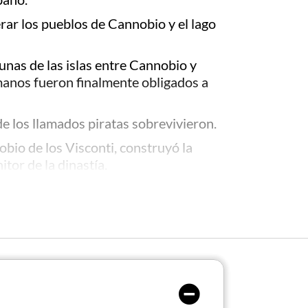
rar los pueblos de Cannobio y el lago
gunas de las islas entre Cannobio y
manos fueron finalmente obligados a
de los llamados piratas sobrevivieron.
obio de los Visconti, construyó la
tor de la dinastía.
 una de las imágenes más icónicas del
ina.
a su antigua gloria, ya que todavía
equeña se puede ver una estatua de la
amientos, similares a los del Lago
habitantes locales, evocando las