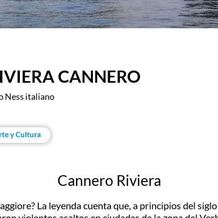
RIVIERA CANNERO
go Ness italiano
rte y Cultura
Cannero Riviera
aggiore? La leyenda cuenta que, a principios del sig
zaron violentos asaltos en ciudades de la zona del Ver