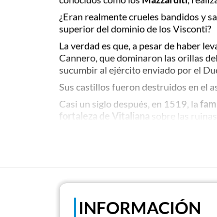
¿Eran realmente crueles bandidos y sa
superior del dominio de los Visconti?
La verdad es que, a pesar de haber lev
Cannero, que dominaron las orillas de
sucumbir al ejército enviado por el D
Sus castillos fueron destruidos en el 
Casi un siglo después, en 1519, la
fam
fortaleza de Vitaliana
sobre las ruinas
La impresionante vista de los restos d
Lago Maggiore; la fortificación fue aba
Actualmente se están llevando a cabo r
son un lugar fascinante para visitar d
Madonna creada por Giannino Castigli
Otro hecho fascinante relacionado con l
INFORMACIÓN
Ness, que se reportaron a principios d