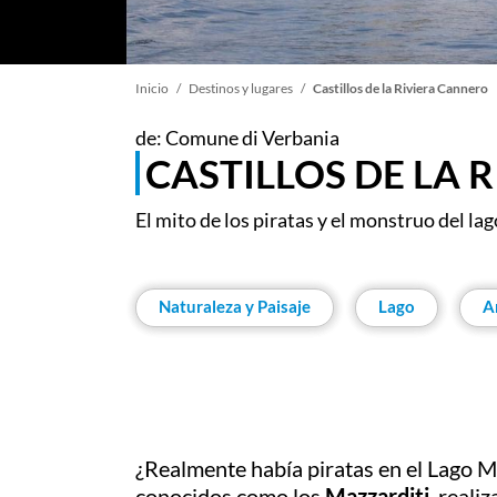
Sobrescribir
Inicio
Destinos y lugares
Castillos de la Riviera Cannero
de: Comune di Verbania
enlaces
CASTILLOS DE LA 
de
El mito de los piratas y el monstruo del la
ayuda
Naturaleza y Paisaje
Lago
A
a
la
navegación
¿Realmente había piratas en el Lago M
conocidos como los
Mazzarditi
, reali