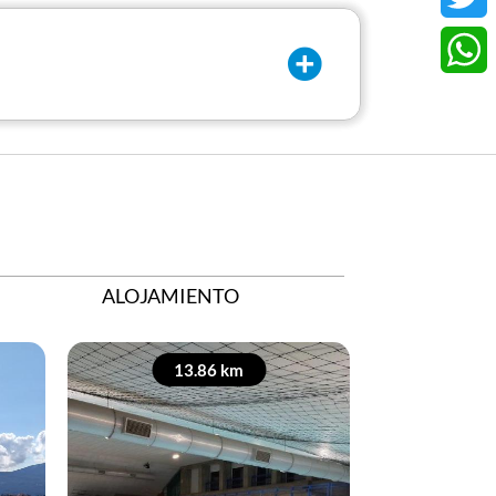
Twitt
What
ALOJAMIENTO
13.86 km
14