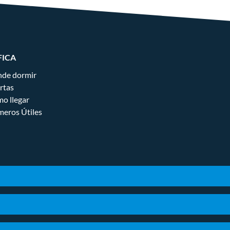
FICA
de dormir
rtas
o llegar
eros Útiles