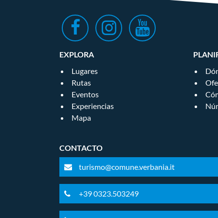
EXPLORA
PLANI
Lugares
Dón
Rutas
Ofe
Eventos
Cóm
Experiencias
Núm
Mapa
CONTACTO
turismo@comune.verbania.it
+39 0323.503249