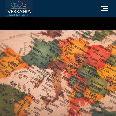
ES
Cómo llegar
Punto de información turística
El tiempo
Podemos ayudarte?
Ir al sitio web oficial