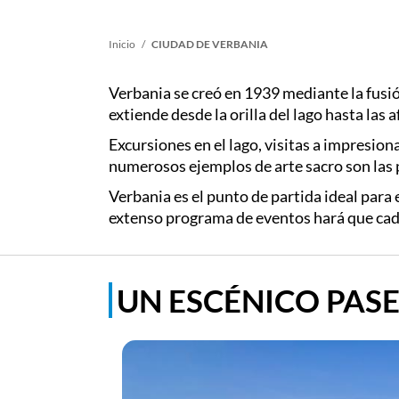
Sobrescribir
Inicio
CIUDAD DE VERBANIA
enlaces
Verbania se creó en 1939 mediante la fusió
extiende desde la orilla del lago hasta la
de
Excursiones en el lago, visitas a impresion
numerosos ejemplos de arte sacro son las p
ayuda
Verbania es el punto de partida ideal para
extenso programa de eventos hará que cada
a
la
UN ESCÉNICO PAS
navegación