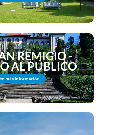
SAN REMIGIO -
O AL PÚBLICO
én más información