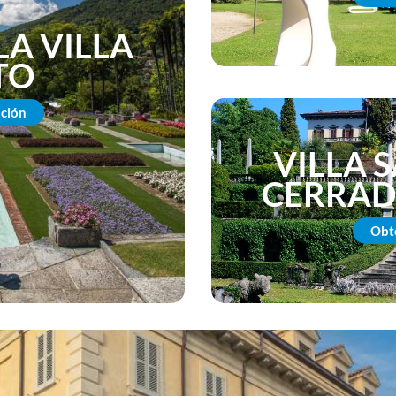
LA VILLA
TO
ción
VILLA 
CERRAD
Obt