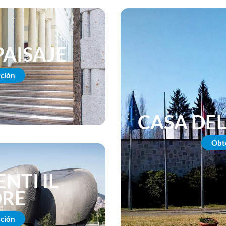
PAISAJE
ción
CASA DEL
Obt
NTI IL
RE
ción