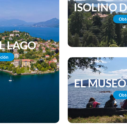
ISOLINO D
Obt
EL LAGO
ción
EL MUSEO
Obt