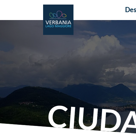
Des
CIUD