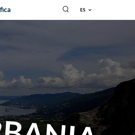
fica
ES
RBANIA