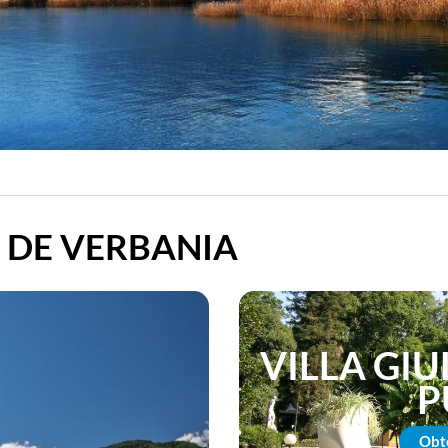
S DE VERBANIA
VILLA GIU
P
Obt