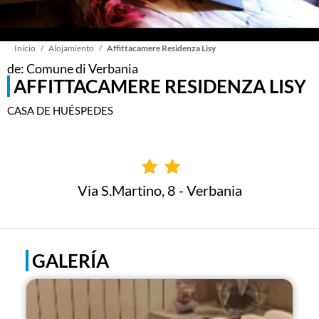
Sobrescribir
Inicio
Alojamiento
Affittacamere Residenza Lisy
de: Comune di Verbania
AFFITTACAMERE RESIDENZA LISY
enlaces
CASA DE HUÉSPEDES
de
ayuda
Via S.Martino, 8 - Verbania
a
la
GALERÍA
navegación