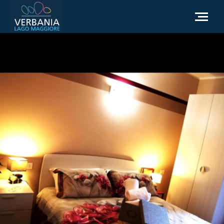
ES
Cómo llegar
Punto de información turística
El tiempo
Podemos ayudarte?
Ir al sitio web oficial