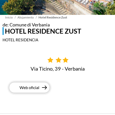
Sobrescribir
Inicio
Alojamiento
Hotel Residence Zust
de: Comune di Verbania
HOTEL RESIDENCE ZUST
enlaces
HOTEL RESIDENCIA
de
ayuda
Via Ticino, 39 - Verbania
a
la
Web oficial
navegación