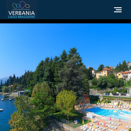
ES
Cómo llegar
Punto de información turística
El tiempo
Podemos ayudarte?
Ir al sitio web oficial