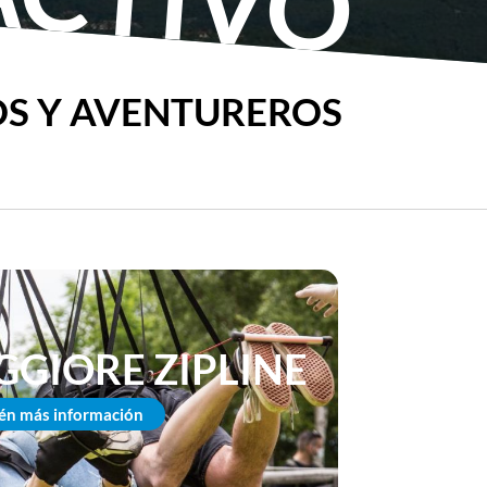
OS Y AVENTUREROS
GIORE ZIPLINE
én más información