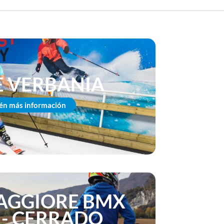
E VERBANIA
én más información
AGGIORE BMX
 - CERRADO