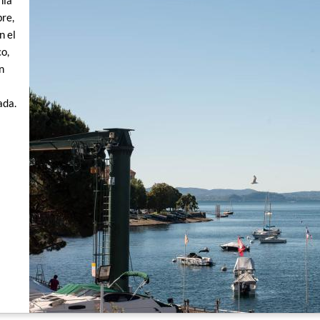
nia
bre,
n el
co,
n
ada.