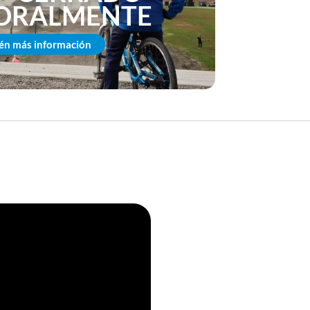
ORALMENTE
én más información