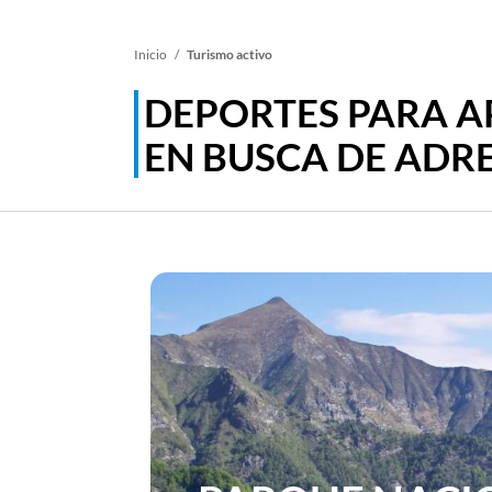
Sobrescribir
Inicio
Turismo activo
DEPORTES PARA A
enlaces
EN BUSCA DE ADR
de
ayuda
a
la
navegación