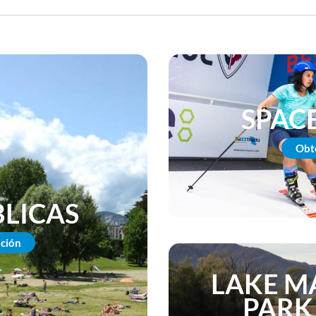
SPAC
Obt
BLICAS
ción
LAKE M
PARK