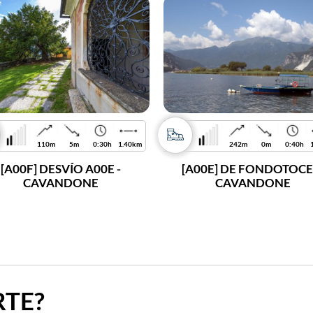
110m
5m
0:30h
1.40km
242m
0m
0:40h
[A00F] DESVÍO A00E -
[A00E] DE FONDOTOCE
CAVANDONE
CAVANDONE
TE?