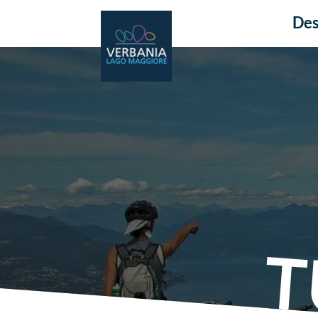
Des
T