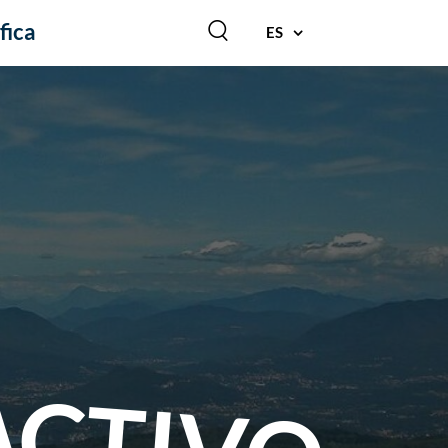
fica
ES
ACTIVO