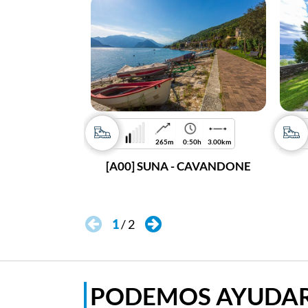
265m
0:50h
3.00km
[A00] SUNA - CAVANDONE
1
/
2
PODEMOS AYUDAR