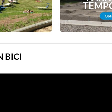
TEMP
Obt
 BICI