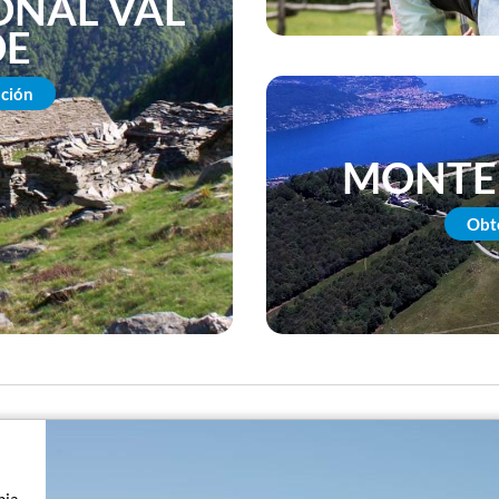
ONAL VAL
DE
ción
MONTE
Obt