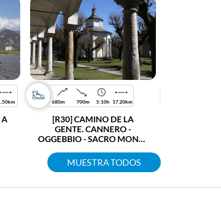
1.50km
680m
700m
5:10h
17.20km
11
 A
[R30] CAMINO DE LA
[R01 - R
GENTE. CANNERO -
ANULAR
OGGEBBIO - SACRO MONTE
U
SS.TRINITÀ DI GHIFFA -
VERBANIA INTRA
MUESTRA TODOS