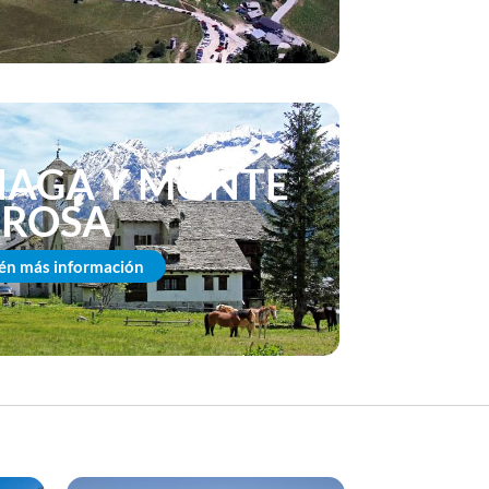
AGA Y MONTE
ROSA
én más información