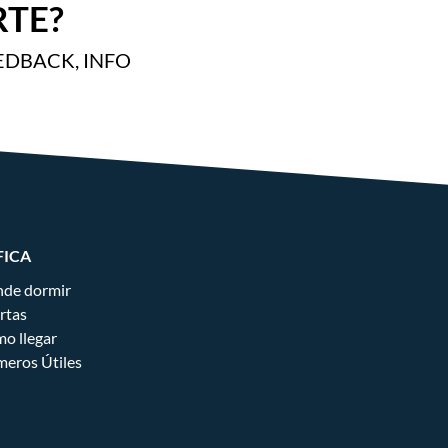
TE?
EDBACK, INFO
FICA
de dormir
rtas
o llegar
eros Útiles