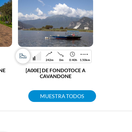
242m
0m
0:40h
1.50km
NE
[A00E] DE FONDOTOCE A
CAVANDONE
MUESTRA TODOS