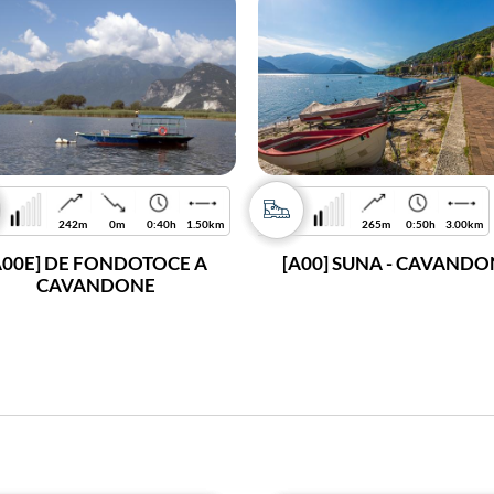
242m
0m
0:40h
1.50km
265m
0:50h
3.00km
A00E] DE FONDOTOCE A
[A00] SUNA - CAVANDO
CAVANDONE