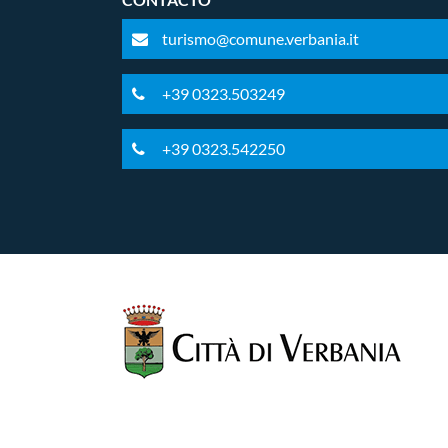
turismo@comune.verbania.it
+39 0323.503249
+39 0323.542250