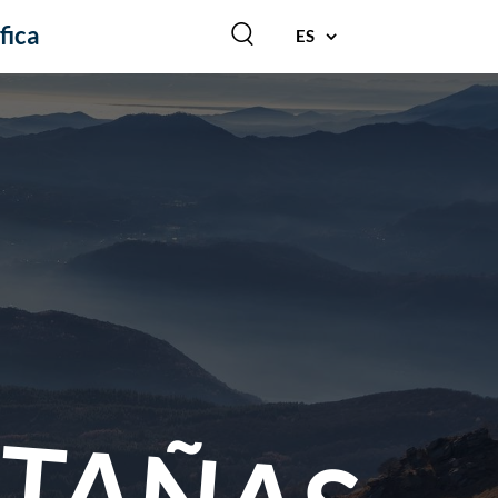
fica
ES
TAÑAS