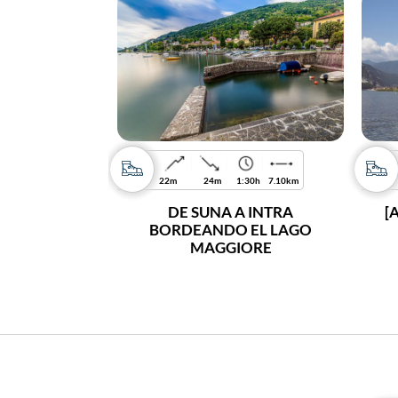
22m
24m
1:30h
7.10km
DE SUNA A INTRA
[
BORDEANDO EL LAGO
MAGGIORE