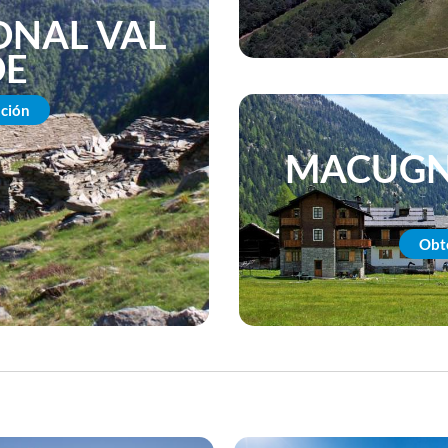
ONAL VAL
DE
ción
MACUGN
Obt