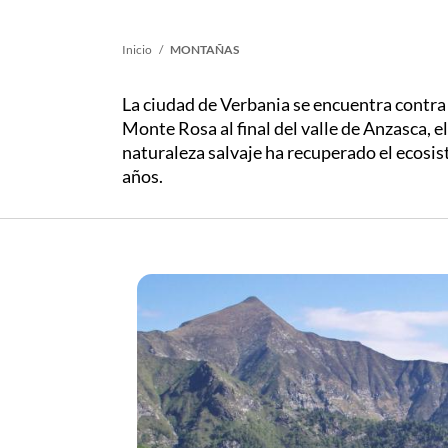
Sobrescribir
Inicio
MONTAÑAS
enlaces
La ciudad de Verbania se encuentra contr
Monte Rosa al final del valle de Anzasca, 
naturaleza salvaje ha recuperado el ecosi
de
años.
ayuda
a
la
navegación