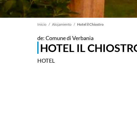
Sobrescribir
Inicio
Alojamiento
Hotel il Chiostro
de: Comune di Verbania
enlaces
HOTEL IL CHIOSTR
de
HOTEL
ayuda
a
la
navegación