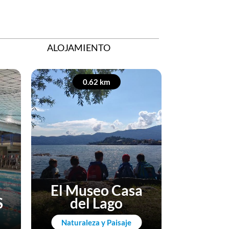
ALOJAMIENTO
0.62 km
0
El Museo Casa
S
del Lago
Villa 
Naturaleza y Paisaje
Arte