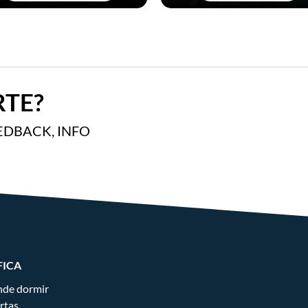
TE?
EDBACK, INFO
FICA
de dormir
rtas