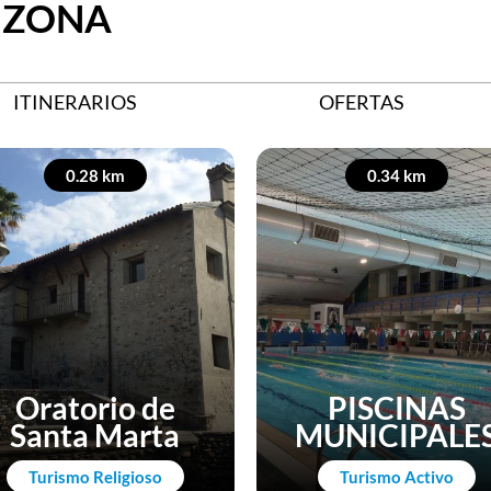
 ZONA
ITINERARIOS
OFERTAS
0.28 km
0.34 km
Oratorio de
PISCINAS
Santa Marta
MUNICIPALE
Turismo Religioso
Turismo Activo