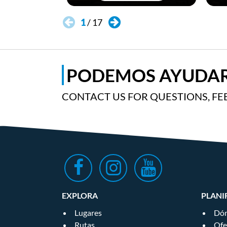
1
/
17
PODEMOS AYUDAR
CONTACT US FOR QUESTIONS, FE
EXPLORA
PLANI
Lugares
Dón
Rutas
Ofe