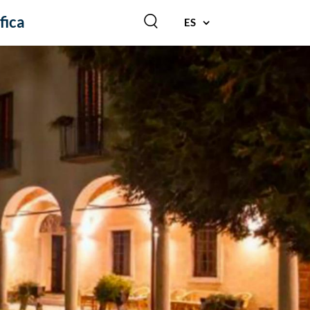
fica
ES