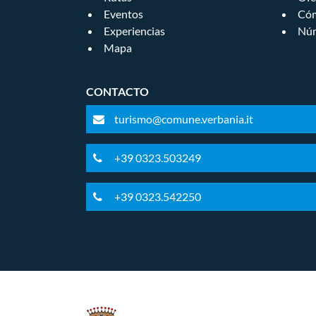
Eventos
Cóm
Experiencias
Núm
Mapa
CONTACTO
turismo@comune.verbania.it
+39 0323.503249
+39 0323.542250