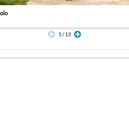
olo
1
/
13