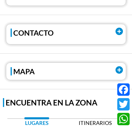
CONTACTO
Correo electrónico:
amministrazione.novaraimm@fmapiemonte.it
Tel:
+39 0323 402365
MAPA
Tel:
+39 333 5232643
ENCUENTRA EN LA ZONA
Faceb
Twitter
LUGARES
ITINERARIOS
Whats