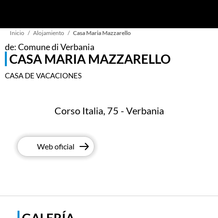
Sobrescribir
Inicio
Alojamiento
Casa Maria Mazzarello
de: Comune di Verbania
CASA MARIA MAZZARELLO
enlaces
CASA DE VACACIONES
de
Corso Italia, 75 - Verbania
ayuda
a
Web oficial
la
navegación