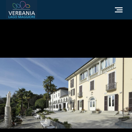
ES
Cómo llegar
Punto de información turística
El tiempo
Podemos ayudarte?
Ir al sitio web oficial