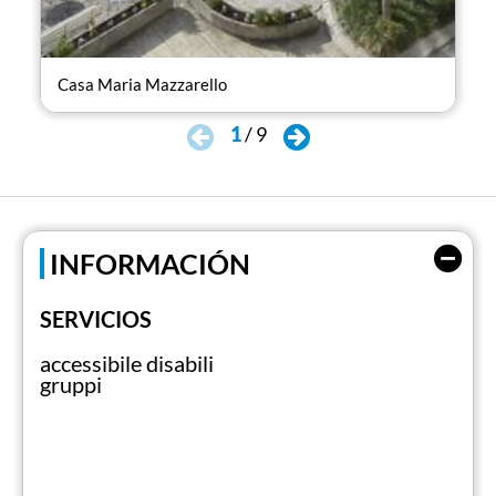
Casa Maria Mazzarello
Cas
1
/
9
INFORMACIÓN
SERVICIOS
accessibile disabili
gruppi