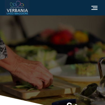
ES
Cómo llegar
Punto de información turística
El tiempo
Podemos ayudarte?
Ir al sitio web oficial