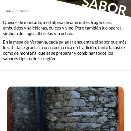
SABOR
Sobrescribir
Inicio
Sabor
Quesos de montaña, miel alpina de diferentes fragancias,
enlaces
embutidos y salchichas, dulces y vino. Pero también lucioperca,
símbolo del lago, alborelas y truchas.
En la mesa de Verbania, cada paladar encuentra el sabor que más
de
le satisface gracias a una cocina rica en tradición, tanto lacustre
como de montaña, que sabe preparar y combinar todos los
ayuda
sabores típicos de la región.
a
la
navegación