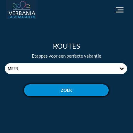
NL
ROUTES
Hoe kom ik bij Verbania
Etappes voor een perfecte vakantie
Toeristische informatie
MEER
Weer
Informatieaanvraag
Officiële website