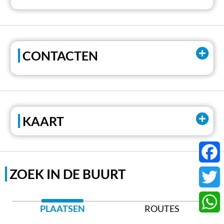
CONTACTEN
Email:
info@osteriacastello.com
Tel:
+39 0323/516579
KAART
ZOEK IN DE BUURT
Faceb
Twitter
PLAATSEN
ROUTES
Whats