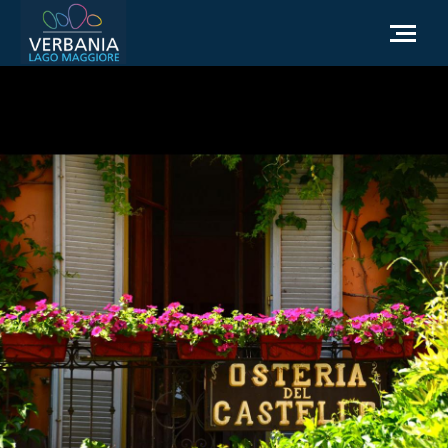
NL
Hoe kom ik bij Verbania
Toeristische informatie
Weer
Informatieaanvraag
Officiële website