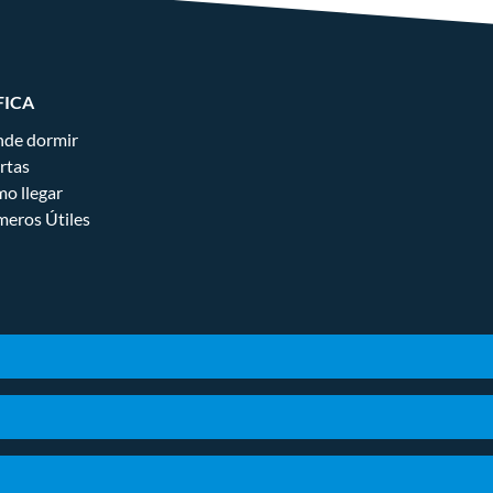
FICA
de dormir
rtas
o llegar
eros Útiles