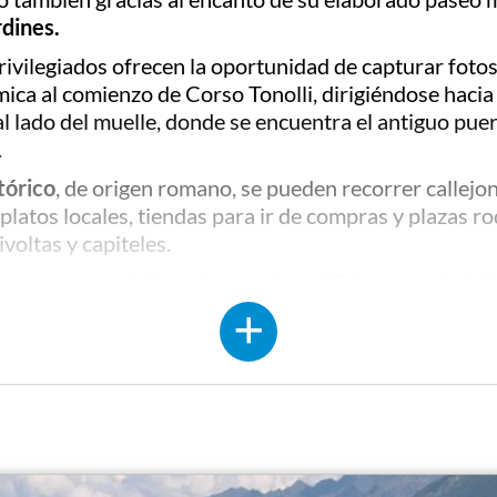
rdines.
privilegiados ofrecen la oportunidad de capturar foto
 al comienzo de Corso Tonolli, dirigiéndose hacia el 
 al lado del muelle, donde se encuentra el antiguo pue
.
stórico
, de origen romano, se pueden recorrer callejon
platos locales, tiendas para ir de compras y plazas r
voltas y capiteles.
ocos pasos del lago, hay varios edificios característic
yo pórtico está formado por 32 pilares de granito ros
ncargada y construida por Bernardino Branca, farmacé
 espectáculos.
ad, se recomienda visitar el
Palazzo Viani-Dugnani
, 
 ahora sede de la sección de religiosidad popular del 
, dirigiéndose hacia Viale Azari en la parte superior d