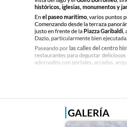
históricos, iglesias, monumentos y ja
En
el paseo marítimo
, varios puntos 
Comenzando desde la terraza panorámica
justo en frente de la
Piazza Garibaldi
,
Dazio, particularmente bien ejecutada
Paseando por
las calles del centro hi
restaurantes para degustar deliciosos 
adornados con portales, arcadas, arqui
Además de la plaza central, que está a p
Leonardo
, el
Palacio de la Ciudad
, cu
una famosa villa del siglo XIX, fue e
Fernet, y ahora alberga exposiciones y
Entre los palacios que decoran la ciud
GALERÍA
Paisaje
, y el
Palazzo Biumi-Innocenti
,
Alejándose un poco del centro histórico