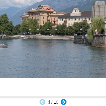
acentista, construida sobre un edificio románico pree
1
/
10