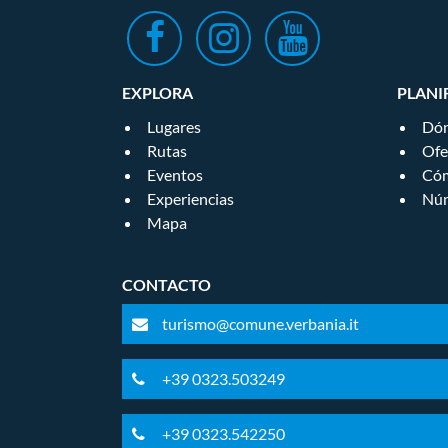
EXPLORA
PLANI
Lugares
Dón
Rutas
Ofe
Eventos
Cóm
Experiencias
Núm
Mapa
CONTACTO
turismo@comune.verbania.it
+39 0323.503249
+39 0323.542250