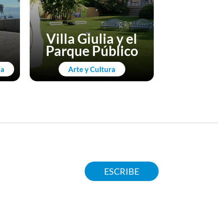
Ig
Villa Giulia y el
parro
Parque Público
Santo
ia
Arte y Cultura
Arte
ESCRIBE