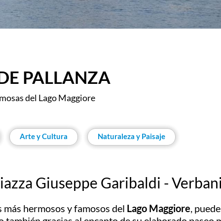
DE PALLANZA
ermosas del Lago Maggiore
Arte y Cultura
Naturaleza y Paisaje
iazza Giuseppe Garibaldi - Verban
cos más hermosos y famosos del
Lago Maggiore
, puede
no también gracias al encanto de su elaborado pase