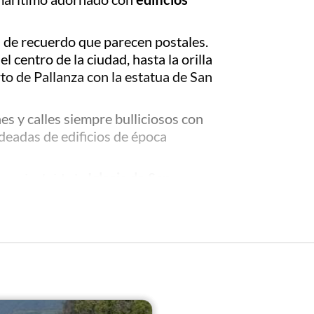
s de recuerdo que parecen postales.
centro de la ciudad, hasta la orilla
rto de Pallanza con la estatua de San
es y calles siempre bulliciosos con
odeadas de edificios de época
os, incluida la
Iglesia de San
a de Baveno, y
Villa Giulia
. Esta última,
utico e inventor del famoso amargo
que desde 1990 alberga el
Museo del
Museo del Paisaje.
e la ciudad, se llega a la
Iglesia de la