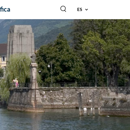
fica
ES