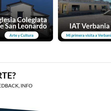
glesia Colegiata
e San Leonardo
IAT Verbania
Arte y Cultura
Mi primera visita a Verban
TE?
EDBACK, INFO