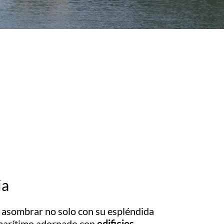
ia
 asombrar no solo con su espléndida
o marítimo adornado con
edificios