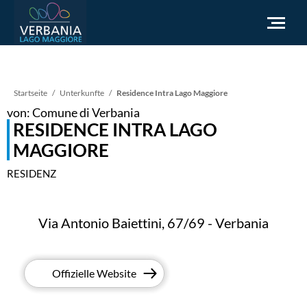
DE
Pfadnavigation
Startseite
Unterkunfte
Residence Intra Lago Maggiore
von: Comune di Verbania
Wie man ankommt
RESIDENCE INTRA LAGO
Touristeninformation
MAGGIORE
Wetter
RESIDENZ
Brauchen Sie Hilfe
Zur offiziellen Website gehen
Via Antonio Baiettini, 67/69 - Verbania
Offizielle Website