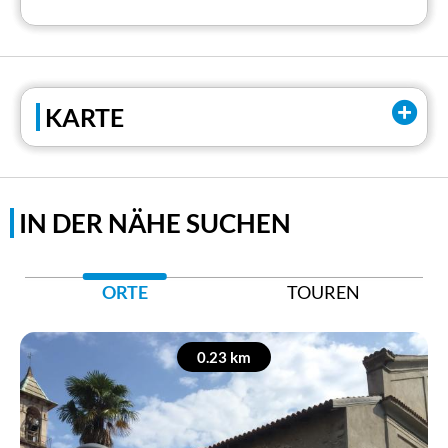
EMail:
info@residenzaintralagomaggiore.com
Tel:
+39 339/818488
KARTE
IN DER NÄHE SUCHEN
ORTE
TOUREN
0.23 km