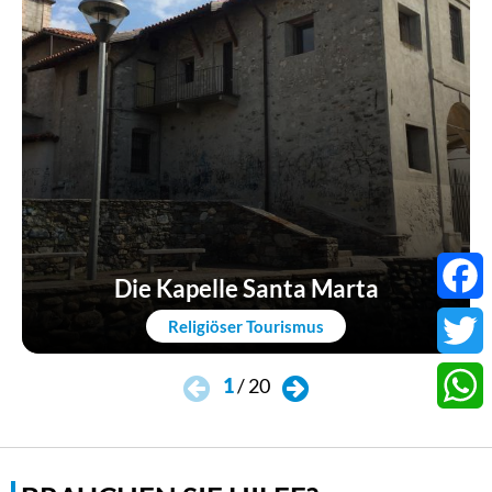
Die Kapelle Santa Marta
Faceb
Religiöser Tourismus
Twitter
1
/
20
Whats