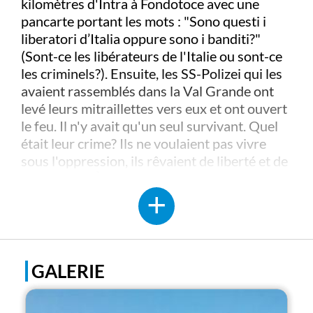
kilomètres d'Intra à Fondotoce avec une
pancarte portant les mots : "Sono questi i
liberatori d’Italia oppure sono i banditi?"
(Sont-ce les libérateurs de l'Italie ou sont-ce
les criminels?). Ensuite, les SS-Polizei qui les
avaient rassemblés dans la Val Grande ont
levé leurs mitraillettes vers eux et ont ouvert
le feu. Il n'y avait qu'un seul survivant. Quel
était leur crime? Ils ne voulaient pas vivre
sous l'oppression, ils rêvaient de liberté et de
démocratie. À la fin de la guerre, ceux qui
partageaient leurs idéaux ont triomphé, et ils
ont créé le Parco della Memoria e della Pace
(Parc du Souvenir et de la Paix) sur le site du
massacre pour perpétuer leur mémoire et
leur message.
Le mémorial des morts pour la
GALERIE
liberté et la démocratie
se dresse sur une
superficie d'environ 16 000 mètres carrés: