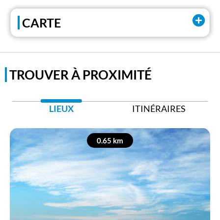
Tel:
+39 0323 586802
CARTE
Facebook
Youtube
TROUVER À PROXIMITÉ
LIEUX
ITINÉRAIRES
0.65 km