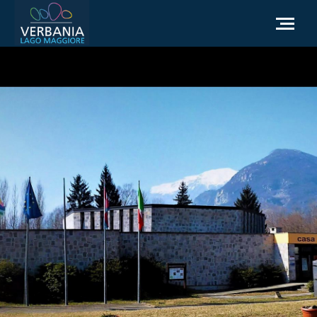
FR
Comment se rendre
Office du tourisme
Météo
Besoin d'aide?
Accédez au site officiel