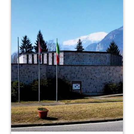
un long mur porte les noms de plus de 1 200
personnes tombées lors de
la lutte pour la
libération
de Verbano Cusio Ossola et des
territoires voisins.
Un côté du mur porte une plaque en mémoire
de l'assassinat d'un groupe de Juifs perpétré
par des soldats allemands sur les rives du Lac
Majeur en septembre-octobre 1943: c'était
le
premier massacre nazi
de Juifs commis en
Italie.
Le complexe monumental abrite également
une urne contenant les cendres d'un
déporté
inconnu de Mauthausen
,
une sculpture en
bronze dédiée aux Géorgiens
combattant
dans les rangs de la Résistance italienne et,
enfin, un hommage aux prisonniers militaires
des camps de concentration nazis qui ne sont