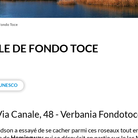
 Fondo Toce
LE DE FONDO TOCE
s UNESCO
Via Canale, 48 - Verbania Fondotoc
son a essayé de se cacher parmi ces roseaux tout en
e de
Hemingway
qui se déroulait en partie sur le lac