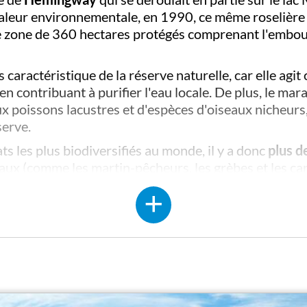
valeur environnementale, en 1990, ce même roselière 
e zone de 360 hectares protégés comprenant l'embouchu
 caractéristique de la réserve naturelle, car elle agit
 contribuant à purifier l'eau locale. De plus, le ma
 poissons lacustres et d'espèces d'oiseaux nicheurs,
serve.
s les plus biodiversifiés au monde, il y a donc
plus d
aux (comme les martin-pêcheurs, les grèbes et les can
 une halte dans cette oasis lors de leur long voyage. 
amphibiens (comme le triton crêté) et les mammifères (r
euses pistes cyclables
qui permettent aux cyclistes 
zo. Ils peuvent également remonter la rivière Toce, re
s et les piétons relie la réserve au centre de Verbani