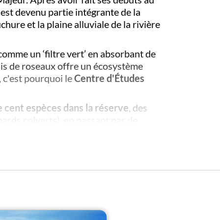
est devenu partie intégrante de la
re et la plaine alluviale de la rivière
 comme un ‘filtre vert’ en absorbant de
rais de roseaux offre un écosystème
 c'est pourquoi le
Centre d'Études
e cent espèces dans la réserve
, des
ards colverts), en passant par de
Sans oublier, bien sûr, les reptiles
enards, blaireaux, belettes et lapins).
de suivre le canal de la roselière
joindre les plages du lac ou accéder à
a et à la gare locale.