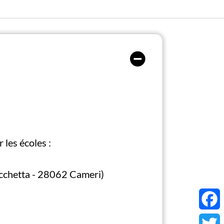
 les écoles :
Picchetta - 28062 Cameri)
Face