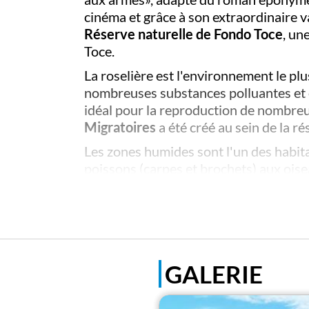
cinéma et grâce à son extraordinaire 
Réserve naturelle de Fondo Toce
, un
Toce.
La roselière est l'environnement le plus
nombreuses substances polluantes et en
idéal pour la reproduction de nombreux
Migratoires
a été créé au sein de la ré
Les zones humides sont l'un des habitat
poissons (carpes et brochets) aux oise
nombreuses espèces migratrices qui font
(tels que les tortues des marais), les 
Toute la région est parcourue de
nombr
reliant le lac Majeur à celui de Mergoz
des points d'observation.
GALERIE
Un chemin panoramique pour les cycliste