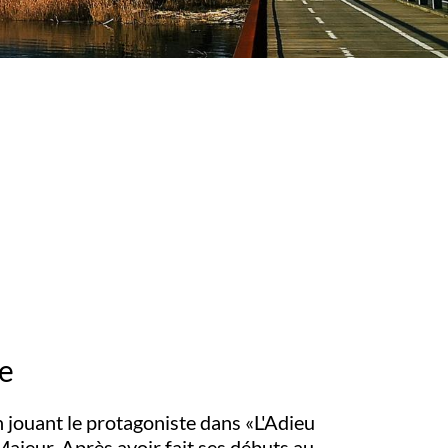
e
 jouant le protagoniste dans «L'Adieu
 Majeur. Après avoir fait ses débuts au