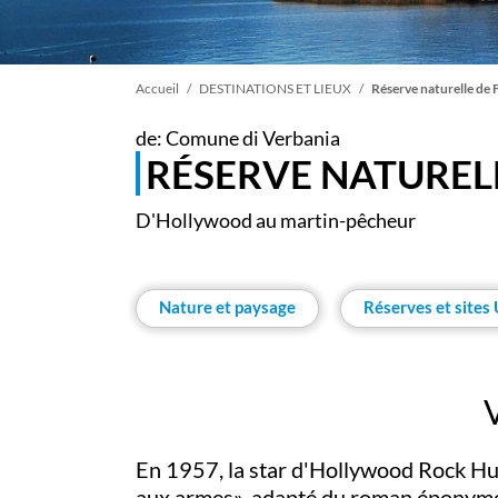
Fil
Accueil
DESTINATIONS ET LIEUX
Réserve naturelle de
de: Comune di Verbania
d'Ariane
RÉSERVE NATUREL
D'Hollywood au martin-pêcheur
Nature et paysage
Réserves et site
En 1957, la star d'Hollywood Rock Hud
aux armes», adapté du roman éponym