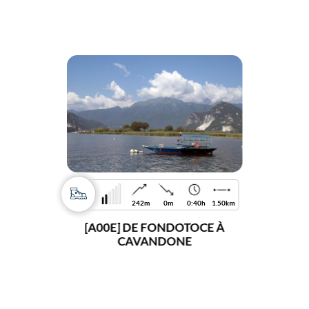
242m
0m
0:40h
1.50km
[A00E] DE FONDOTOCE À
CAVANDONE