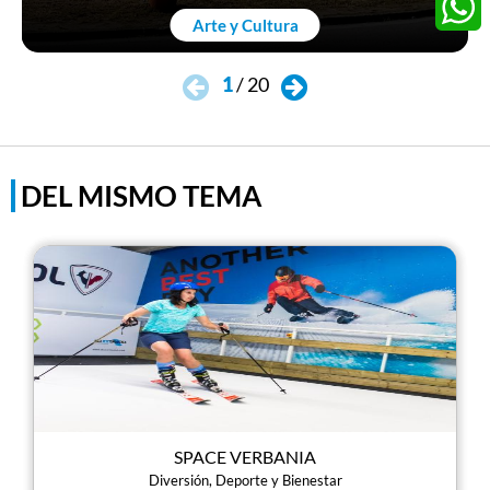
Arte y Cultura
Whats
1
/
20
DEL MISMO TEMA
SPACE VERBANIA
Diversión, Deporte y Bienestar