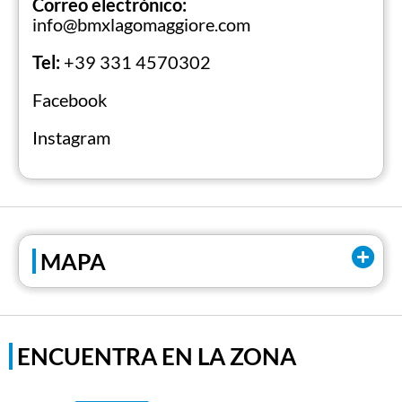
Correo electrónico:
restaurantes y mucho más, incluida la
info@bmxlagomaggiore.com
posibilidad de reservar una parcela a pocos
pasos del lago o un alojamiento cómodo en
Tel:
+39 331 4570302
instalaciones asociadas.
Facebook
Instagram
Sitio web oficial
MAPA
ENCUENTRA EN LA ZONA