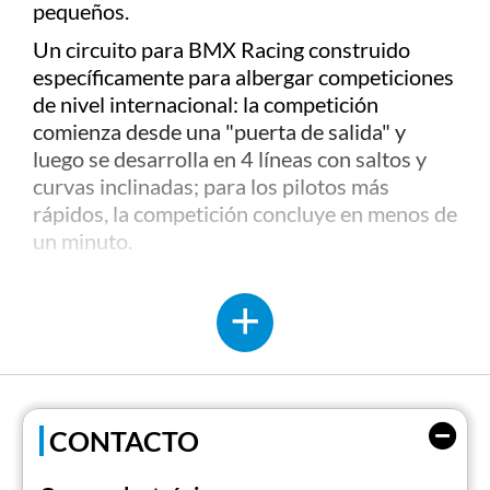
pequeños.
Un circuito para BMX Racing construido
específicamente para albergar competiciones
de nivel internacional: la competición
comienza desde una "puerta de salida" y
luego se desarrolla en 4 líneas con saltos y
curvas inclinadas; para los pilotos más
rápidos, la competición concluye en menos de
un minuto.
También se puede elegir la pista de pump
track, utilizada por todos, tanto expertos
como principiantes, ideal para familiarizarse
con la bicicleta, pero también para recorrerla
con patinetas, scooters y patines.
No solo BMX, sino también una serie de
CONTACTO
servicios dedicados a todos, como alquiler de
bicicletas, cascos y protecciones, bares,