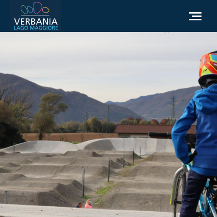
ES
Cómo llegar
Punto de información turística
El tiempo
Podemos ayudarte?
Ir al sitio web oficial