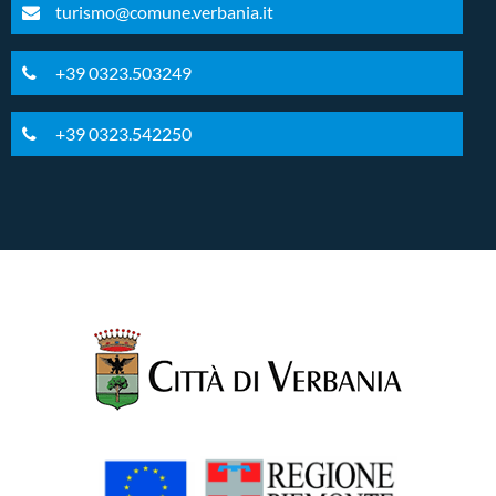
turismo@comune.verbania.it
+39 0323.503249
+39 0323.542250