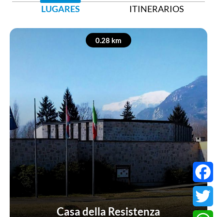
LUGARES
ITINERARIOS
0.28 km
Faceb
Casa della Resistenza
Twitter