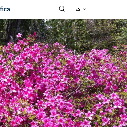
fica
ES