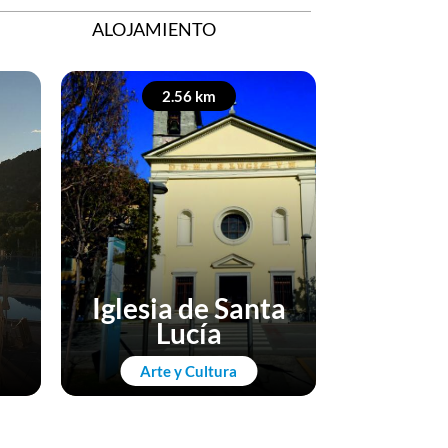
ALOJAMIENTO
2.56 km
2
Iglesia de Santa
Igles
Lucía
P
Arte y Cultura
Arte