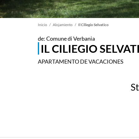
Sobrescribir
Inicio
Alojamiento
Il Ciliegio Selvatico
de: Comune di Verbania
enlaces
IL CILIEGIO SELVA
de
APARTAMENTO DE VACACIONES
ayuda
St
a
la
navegación