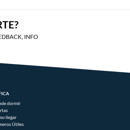
TE?
EDBACK, INFO
FICA
de dormir
rtas
o llegar
eros Útiles