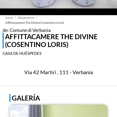
Sobrescribir
Inicio
Alojamiento
Affittacamere The Divine (Cosentino Loris)
de: Comune di Verbania
enlaces
AFFITTACAMERE THE DIVINE
(COSENTINO LORIS)
de
CASA DE HUÉSPEDES
ayuda
Via 42 Martiri , 111 - Verbania
a
la
GALERÍA
navegación