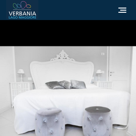
ES
Cómo llegar
Punto de información turística
El tiempo
Podemos ayudarte?
Ir al sitio web oficial