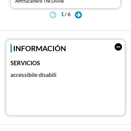
Affittacamere The Divine
Aff
1
/
6
INFORMACIÓN
SERVICIOS
accessibile disabili