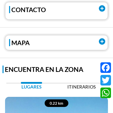
CONTACTO
Correo electrónico:
loriscosentino83@gmail.com
Tel:
+39 0323/583064
MAPA
Tel:
+39 3495452513
ENCUENTRA EN LA ZONA
Faceb
LUGARES
ITINERARIOS
Twitter
Whats
0.22 km