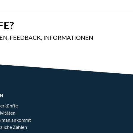
FE?
GEN, FEEDBACK, INFORMATIONEN
EN
erkünfte
ivitäten
 man ankommt
zliche Zahlen