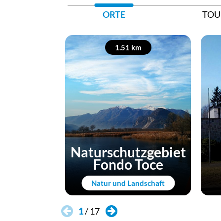
ORTE
TOU
1.51 km
Naturschutzgebiet
Fondo Toce
Natur und Landschaft
1
/
17