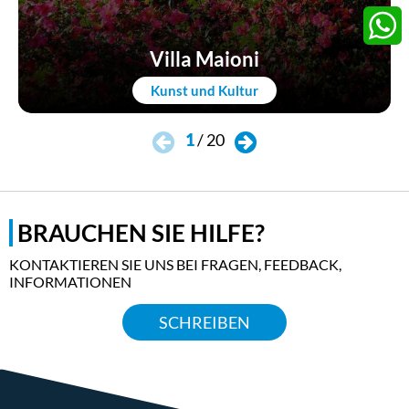
Twitter
Villa Maioni
Whats
Kunst und Kultur
1
/
20
BRAUCHEN SIE HILFE?
KONTAKTIEREN SIE UNS BEI FRAGEN, FEEDBACK,
INFORMATIONEN
SCHREIBEN