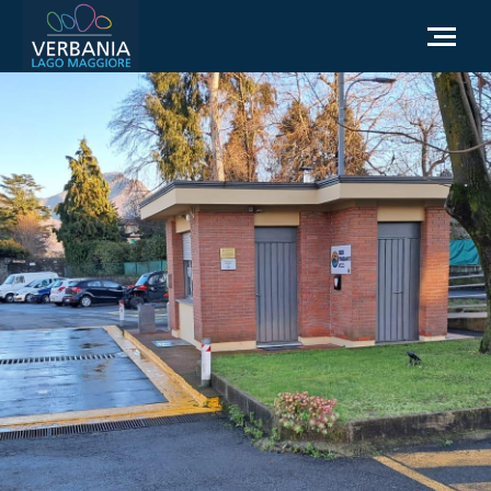
DE
Wie man ankommt
Touristeninformation
Wetter
Brauchen Sie Hilfe
Zur offiziellen Website gehen