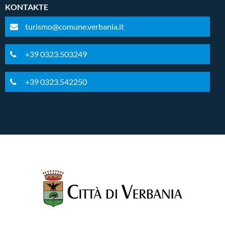
KONTAKTE
turismo@comune.verbania.it
+39 0323.503249
+39 0323.542250