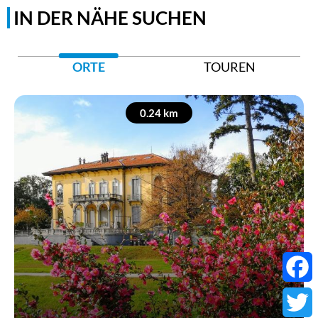
IN DER NÄHE SUCHEN
ORTE
TOUREN
0.24 km
Faceb