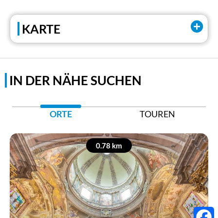
Tel:
+39 0323 404039
KARTE
Tel:
+39 347 3912336
IN DER NÄHE SUCHEN
ORTE
TOUREN
0.78 km