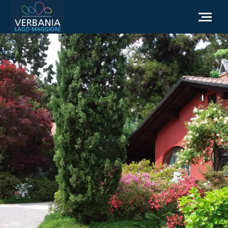
DE
Wie man ankommt
Touristeninformation
Wetter
Brauchen Sie Hilfe
Zur offiziellen Website gehen