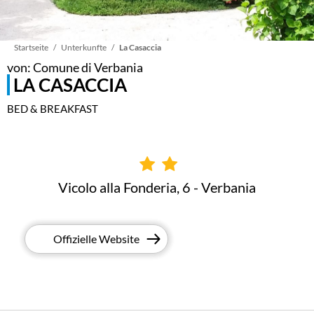
Pfadnavigation
Startseite
Unterkunfte
La Casaccia
von: Comune di Verbania
LA CASACCIA
BED & BREAKFAST
Vicolo alla Fonderia, 6 - Verbania
Offizielle Website