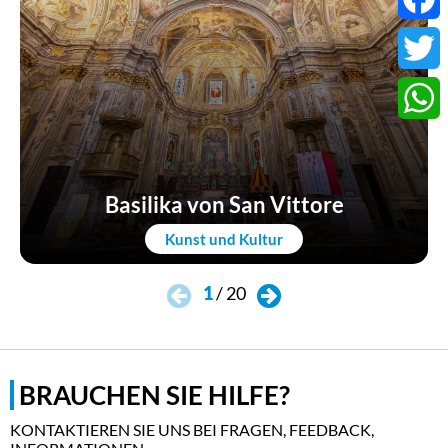
Faceb
Twitter
Whats
Basilika von San Vittore
Kunst und Kultur
1
/
20
BRAUCHEN SIE HILFE?
KONTAKTIEREN SIE UNS BEI FRAGEN, FEEDBACK,