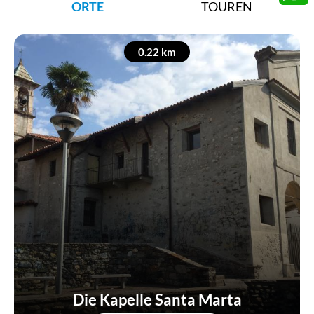
ORTE
TOUREN
Whats
0.22 km
Die Kapelle Santa Marta