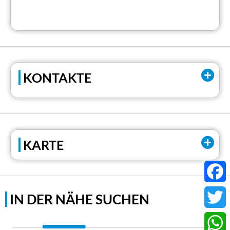
KONTAKTE
EMail:
info@hotelancora.it
Tel:
+39 0323 53951
KARTE
Tel:
+39 3402913467
Faceb
IN DER NÄHE SUCHEN
Twitter