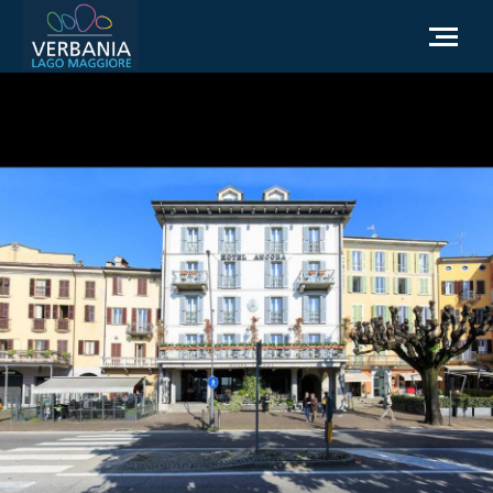
DE
Wie man ankommt
Touristeninformation
Wetter
Brauchen Sie Hilfe
Zur offiziellen Website gehen