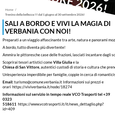
Briciole
Home
Trenino della bellezza !!! dal 1 giugno al 30 settembre 2026!
SALI A BORDO E VIVI LA MAGIA DI
di
VERBANIA CON NOI!
pane
Preparati a un viaggio affascinante tra arte, natura e panorami mozza
A bordo, tutto diventa più divertente!
Ammira le pittoresche case delle frazioni, lasciati incantare dagli sc
Scoprirai tesori artistici come
Villa Giulia
e la
Chiesa di San Vittore
, autentici custodi di storia e cultura che pren
Un’esperienza imperdibile per famiglie, coppie in cerca di romantic
Email:
turismo@comune.verbania.it
Informazioni sui prezzi e
orari
https://viviverbania.it/node/18274
Informazioni sul servizio in tempo reale VCO Trasporti tel +39
0323
518611
https://www.vcotrasporti.it/it/news_dettaglio.php?
id=409