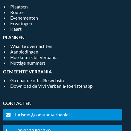
Plaatsen
Routes
Evenementen
Ervaringen
Kaart
PLANNEN
Waar te overnachten
Aanbiedingen
Hoe kom ik bij Verbania
Nuttige nummers
GEMEENTE VERBANIA
Ga naar de officiële website
Download de Vivi Verbania-toeristenapp
CONTACTEN
turismo@comune.verbania.it
+39 0323.503249