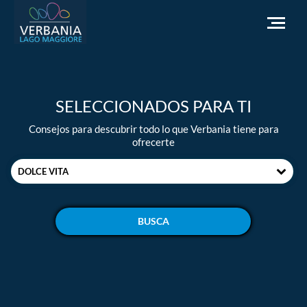
ES
SELECCIONADOS PARA TI
Cómo llegar
Consejos para descubrir todo lo que Verbania tiene para
Punto de información turística
ofrecerte
El tiempo
DOLCE VITA
Podemos ayudarte?
Ir al sitio web oficial