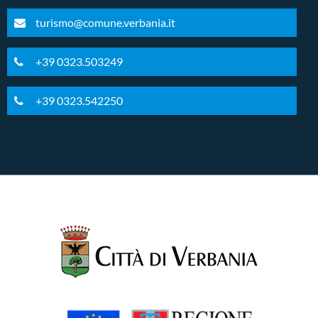
turismo@comune.verbania.it
+39 0323.503249
+39 0323.542250