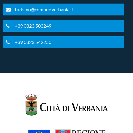
turismo@comune.verbania.it
+39 0323.503249
+39 0323.542250