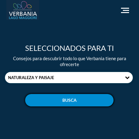
ES
SELECCIONADOS PARA TI
Cómo llegar
Consejos para descubrir todo lo que Verbania tiene para
Punto de información turística
ofrecerte
El tiempo
NATURALEZA Y PAISAJE
Podemos ayudarte?
Ir al sitio web oficial