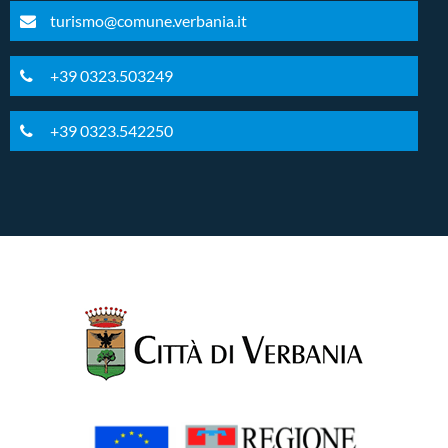
turismo@comune.verbania.it
+39 0323.503249
+39 0323.542250