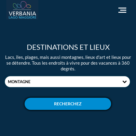
FR
DESTINATIONS ET LIEUX
Comment se rendre
Lacs, îles, plages, mais aussi montagnes, lieux d'art et lieux pour
Office du tourisme
se détendre. Tous les endroits à vivre pour des vacances à 360
degrés.
Météo
Besoin d'aide?
MONTAGNE
Accédez au site officiel