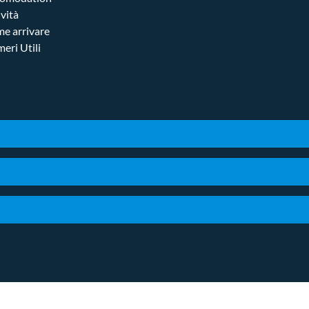
ività
e arrivare
eri Utili