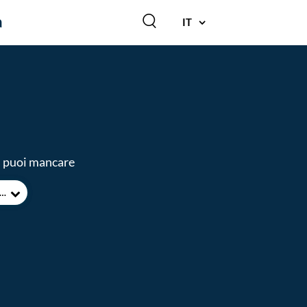
a
IT
on puoi mancare
IA PRIMA VISITA A VERBANIA