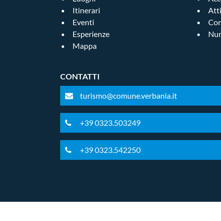
Itinerari
Att
Eventi
Com
Esperienze
Num
Mappa
CONTATTI
turismo@comune.verbania.it
+39 0323.503249
+39 0323.542250