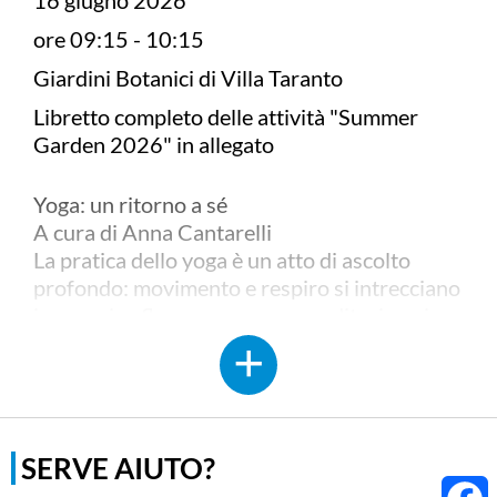
16 giugno 2026
ore 09:15 - 10:15
Giardini Botanici di Villa Taranto
Libretto completo delle attività "Summer
Garden 2026" in allegato
Yoga: un ritorno a sé
A cura di Anna Cantarelli
La pratica dello yoga è un atto di ascolto
profondo: movimento e respiro si intrecciano
in un unico flusso, come una meditazione in
movimento. Le lezioni sono aperte a tutti.
Movimenti dinamici, posizioni statiche
(asana) e tecniche respiratorie (pranayama) si
susseguono seguendo il ritmo spontaneo del
corpo. In questo incontro gentile, respiro
SERVE AIUTO?
dopo respiro, cresce la consapevolezza delle