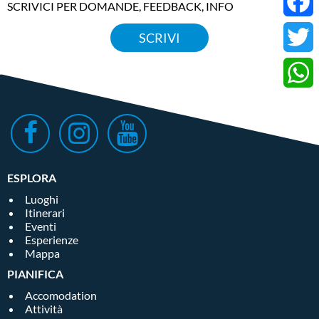
SCRIVICI PER DOMANDE, FEEDBACK, INFO
proprie potenzialità.
Faceb
SCRIVI
Donwload allegato
Twitter
Whats
ESPLORA
Luoghi
Itinerari
Eventi
Esperienze
Mappa
PIANIFICA
Accomodation
Attività