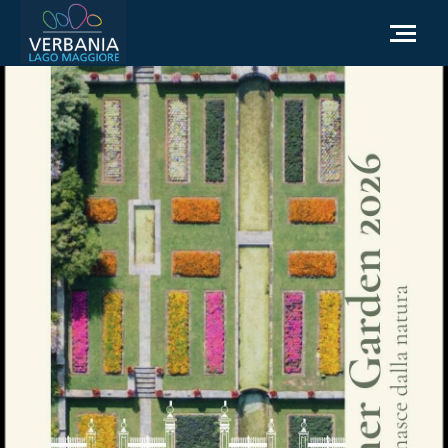
IT
Come raggiungerci
Infopoint Turistico
Meteo
Richiesta informazioni
Sito Istituzionale