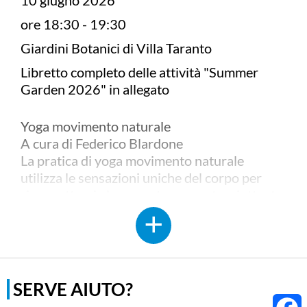
10 giugno 2026
ore 18:30 - 19:30
Giardini Botanici di Villa Taranto
Libretto completo delle attività "Summer
Garden 2026" in allegato
Yoga movimento naturale
A cura di Federico Blardone
La pratica di yoga movimento naturale
utilizza le sensazioni uniche del corpo per
riconnetterci al momento presente, piuttosto
che sovrimporre delle idee mentali di come il
corpo dovrebbe essere. Lo scopo è quello di
invitare la mente ad ascoltare, piuttosto che
dirigere verso un’idea o forma
predeterminata e lasciare che il corpo si
SERVE AIUTO?
esprima in coerenza con ciò di cui necessita