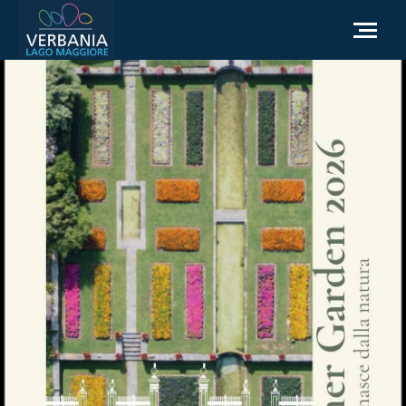
IT
Come raggiungerci
Infopoint Turistico
Meteo
Richiesta informazioni
Sito Istituzionale