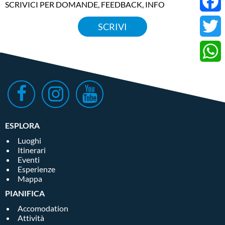
SCRIVICI PER DOMANDE, FEEDBACK, INFO
nel momento presente.
Faceb
SCRIVI
Donwload allegato
Twitter
Whats
ESPLORA
Luoghi
Itinerari
Eventi
Esperienze
Mappa
PIANIFICA
Accomodation
Attività