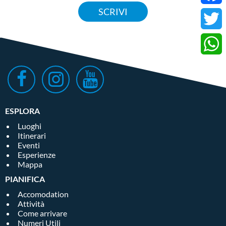
SCRIVI
Faceb
Donwload allegato
Twitter
Donwload allegato
Whats
ESPLORA
Luoghi
Itinerari
Eventi
Esperienze
Mappa
PIANIFICA
Accomodation
Attività
Come arrivare
Numeri Utili