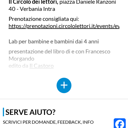
Il Circolo dei lettori,
piazza Daniele Ranzoni
40 - Verbania Intra
Prenotazione consigliata qui:
https://prenotazioni.circololettori.it/events
Lab per bambine e bambini dai 4 anni
presentazione del libro di e con Francesco
Morgando
edito da
Il Castoro
Un laboratorio per scoprire che il buio può
spaventare ma può anche essere un amico:
senza di lui, come potremmo guardare le
stelle? O andare al cinema? O spegnere le
candeline? A guardarlo bene, il buio è un
SERVE AIUTO?
grande orso che ci avvolge e ci protegge.
Perciò: niente paura!
SCRIVICI PER DOMANDE, FEEDBACK, INFO