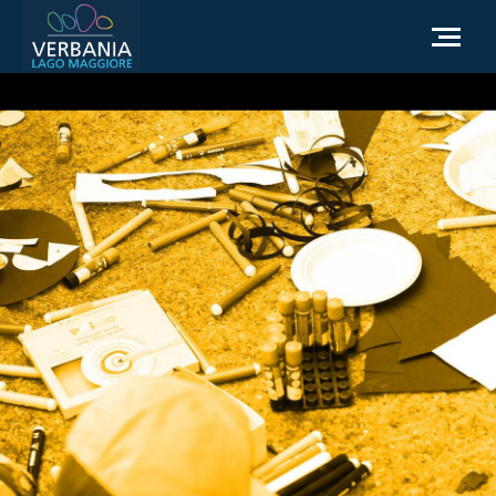
IT
Come raggiungerci
Infopoint Turistico
Meteo
Richiesta informazioni
Sito Istituzionale