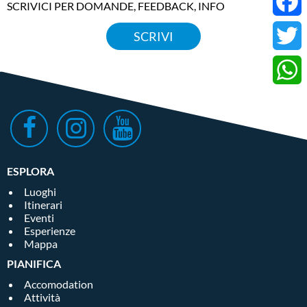
SCRIVICI PER DOMANDE, FEEDBACK, INFO
Faceb
SCRIVI
Twitter
Whats
ESPLORA
Luoghi
Itinerari
Eventi
Esperienze
Mappa
PIANIFICA
Accomodation
Attività