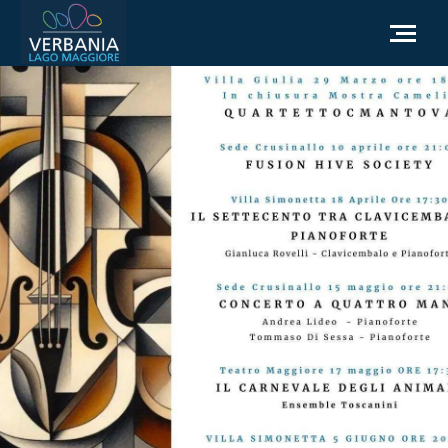
IT
Come raggiungerci
Infopoint Turistico
Meteo
Richiesta informazioni
Sito Istituzionale