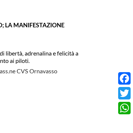
O; LA MANIFESTAZIONE
libertà, adrenalina e felicità a
to ai piloti.
e ass.ne CVS Ornavasso
Face
Twitt
ra, Massimo Bianconcini e Francesco
What
anifestazione.