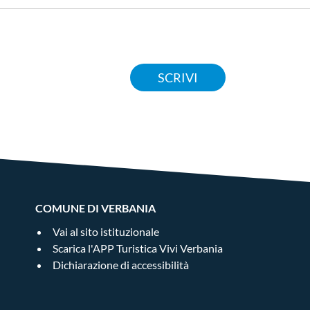
ione pensata per coinvolgere grandi e
 di una causa nobile.
SCRIVI
COMUNE DI VERBANIA
Vai al sito istituzionale
Scarica l'APP Turistica Vivi Verbania
Dichiarazione di accessibilità