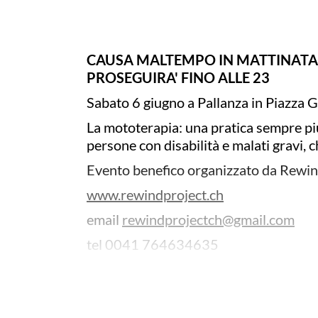
CAUSA MALTEMPO IN MATTINATA, 
PROSEGUIRA' FINO ALLE 23
Sabato 6 giugno a Pallanza in Piazza G
La mototerapia: una pratica sempre più 
persone con disabilità e malati gravi, 
Evento benefico organizzato da Rewin
www.rewindproject.ch
email
rewindprojectch@gmail.com
tel 0041 764634635
Il pubblico potrà assistere alle acro
Buetto.Sarà presente anche Marco Mela