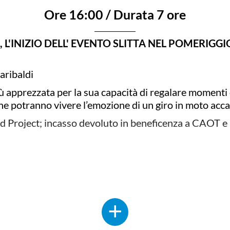
Ore 16:00 / Durata 7 ore
L'INIZIO DELL' EVENTO SLITTA NEL POMERIGGI
aribaldi
apprezzata per la sua capacità di regalare momenti di 
che potranno vivere l’emozione di un giro in moto accan
d Project; incasso devoluto in beneficenza a CAOT 
bazie dei campioni di freestyle motocross Vanni Odde
ndri , ex pilota MotoGP, come special guest della m