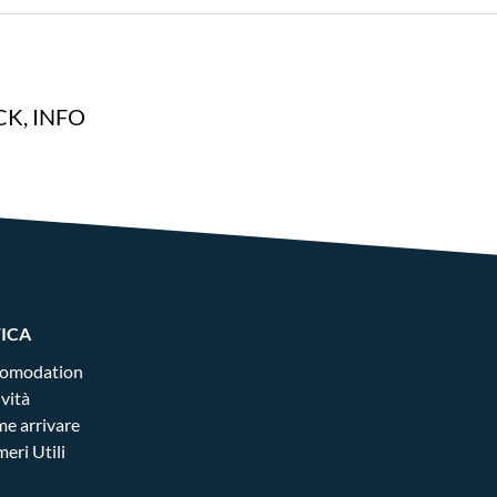
o anche show di stuntman, momenti musicali e animaz
superficiale, dove il divertimento mette è al servizio
K, INFO
FICA
omodation
ività
e arrivare
eri Utili