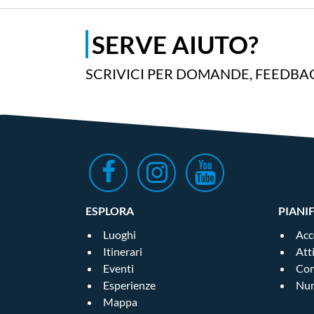
Durante la giornata troveranno spazi
bambini, in un contesto festoso ma mai 
SERVE AIUTO?
SCRIVICI PER DOMANDE, FEEDBAC
DONWLOAD ALLEGATO
ESPLORA
PIANI
Luoghi
Acc
Itinerari
Att
Eventi
Com
Esperienze
Num
Mappa