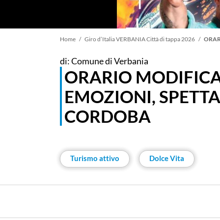
Briciole
Home
Giro d’Italia VERBANIA Città di tappa 2026
ORARI
di: Comune di Verbania
di
ORARIO MODIFICA
EMOZIONI, SPETT
pane
CORDOBA
Turismo attivo
Dolce Vita