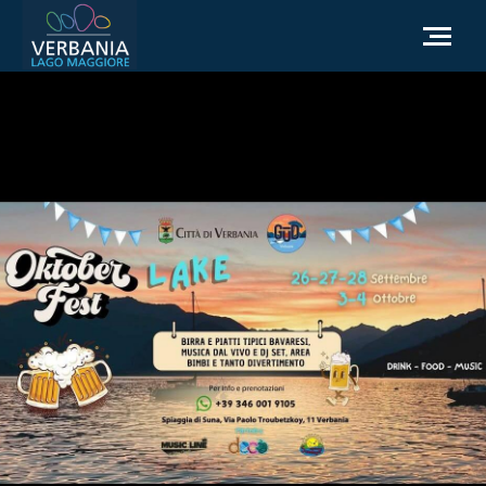
IT
Come raggiungerci
Infopoint Turistico
Meteo
Richiesta informazioni
Sito Istituzionale