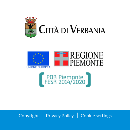
⁠Struttura coperta per garantire l’evento
anche in caso di pioggia (in accordo con il
Comune)
whatsapp 3460019105 per informazioni e
prenotazioni
Donwload allegato
Copyright
Privacy Policy
Cookie settings