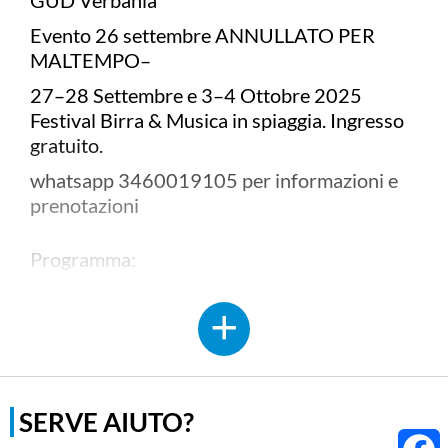
GUD Verbania
Evento 26 settembre ANNULLATO PER
MALTEMPO–
27–28 Settembre e 3–4 Ottobre 2025
Festival Birra & Musica in spiaggia. Ingresso
gratuito.
whatsapp 3460019105 per informazioni e
prenotazioni
Programma:
SERATA ANNULLATA Venerdì 26
Settembre dalle 18:00
DJ Set “50 Special” — musica italiana da
cantare a squarciagola Sabato 27 Settembre
Sabato 27 Settembre dalle 18:00
SERVE AIUTO?
Live Chitarra Elettrica