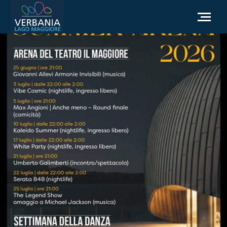
IT
Come raggiungerci
Infopoint Turistico
Meteo
Richiesta informazioni
Sito Istituzionale