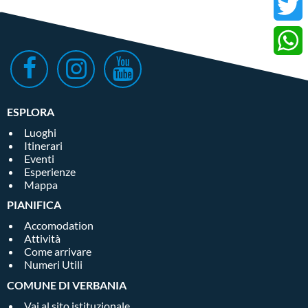
Faceb
Twitter
Whats
ESPLORA
Luoghi
Itinerari
Eventi
Esperienze
Mappa
PIANIFICA
Accomodation
Attività
Come arrivare
Numeri Utili
COMUNE DI VERBANIA
Vai al sito istituzionale