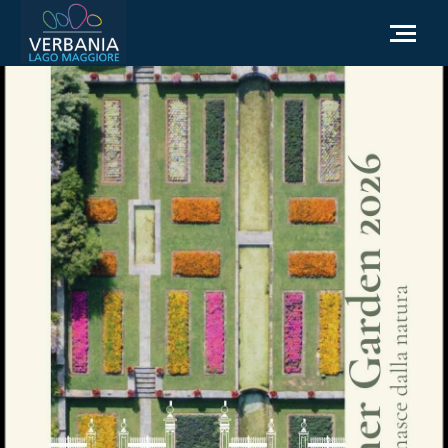
IT
Come raggiungerci
Infopoint Turistico
Meteo
Richiesta informazioni
Sito Istituzionale