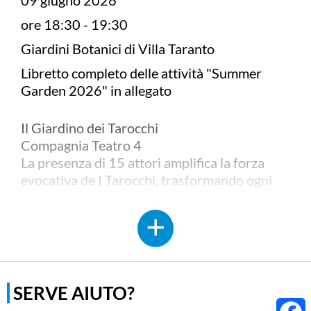
09 giugno 2026
ore 18:30 - 19:30
Giardini Botanici di Villa Taranto
Libretto completo delle attività "Summer
Garden 2026" in allegato
Il Giardino dei Tarocchi
Compagnia Teatro 4
La presenza di 15 attori amplifica la forza
evocativa de I Tarocchi, trasformando ogni
arcano in una figura viva e pulsante. La
splendida ambientazione nel giardino avvolge
il pubblico in un percorso immersivo, dove
natura e simboli
dialogano in un’unica grande narrazione. Ne
nasce un’esperienza teatrale corale, intensa,
SERVE AIUTO?
che invita a camminare dentro il mistero.