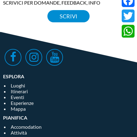
SCRIVICI PER DOMANDE, FEEDBACK, INFO
Faceb
Donwload allegato
SCRIVI
Twitter
Whats
ESPLORA
Luoghi
Itinerari
Eventi
Esperienze
Mappa
PIANIFICA
Accomodation
Attività