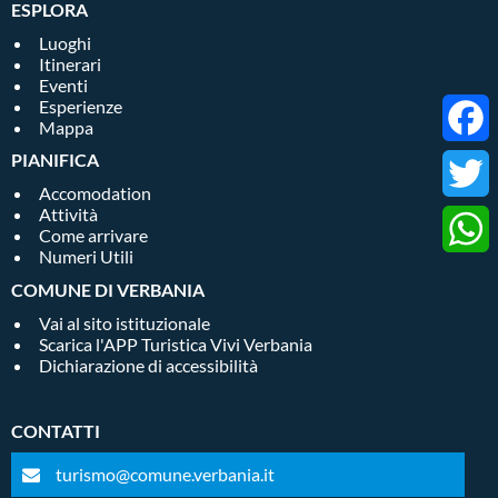
ESPLORA
Luoghi
Itinerari
Eventi
Esperienze
Mappa
PIANIFICA
Faceb
Accomodation
Attività
Twitter
Come arrivare
Numeri Utili
Whats
COMUNE DI VERBANIA
Vai al sito istituzionale
Scarica l'APP Turistica Vivi Verbania
Dichiarazione di accessibilità
CONTATTI
turismo@comune.verbania.it