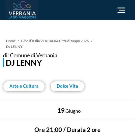
IT
Briciole
Home
Giro d’Italia VERBANIA Città di tappa 2026
DJ LENNY
Come raggiungerci
di: Comune di Verbania
di
DJ LENNY
Infopoint Turistico
Meteo
pane
Richiesta informazioni
Arte e Cultura
Dolce Vita
Sito Istituzionale
19
Giugno
Ore 21:00 / Durata 2 ore