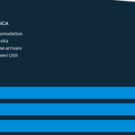
FICA
omodation
ività
e arrivare
eri Utili