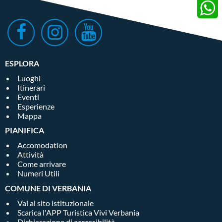
Twitter
Whats
ESPLORA
Luoghi
Itinerari
Eventi
Esperienze
Mappa
PIANIFICA
Accomodation
Attività
Come arrivare
Numeri Utili
COMUNE DI VERBANIA
Vai al sito istituzionale
Scarica l'APP Turistica Vivi Verbania
Dichiarazione di accessibilità