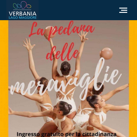
IT
Come raggiungerci
Infopoint Turistico
Meteo
Richiesta informazioni
Sito Istituzionale