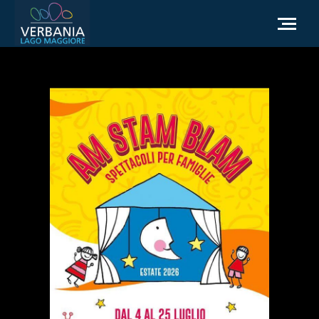
IT
Come raggiungerci
Infopoint Turistico
Meteo
Richiesta informazioni
Sito Istituzionale