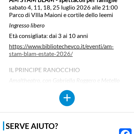
sabato 4, 11, 18, 25 luglio 2026 alle 21:00
Parco di VIlla Maioni e cortile dello Ieemi
Ingresso libero
Età consigliata: dai 3 ai 10 anni
https://www.bibliotechevco.it/eventi/am-
stam-blam-estate-2026/
IL PRINCIPE RANOCCHIO
Amaltheatro, con Gabriella Roggero e Metello
Faganelli
Sabato 11 luglio 2026, ore 21.00
Un Re dormiglione, una principessa
disturbata, un ranocchio pasticcione e una
strega travestita da maggiordomo. Il
SERVE AIUTO?
Ranocchio vuole conquistare la principessa e