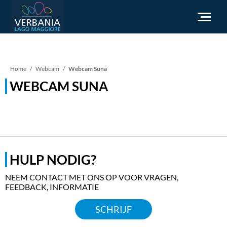
NL
Kruimelpad
Home
Webcam
Webcam Suna
WEBCAM SUNA
Hoe kom ik bij Verbania
Toeristische informatie
Weer
Informatieaanvraag
Officiële website
HULP NODIG?
NEEM CONTACT MET ONS OP VOOR VRAGEN,
FEEDBACK, INFORMATIE
SCHRIJF